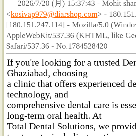
2026/7/20 (月) 15:37:43 - Mohit sha
<
kosivap979@diarshop.com
> - 180.151
[180.151.247.114] - Mozilla/5.0 (Wind
AppleWebKit/537.36 (KHTML, like Gec
Safari/537.36 - No.1784528420
If you're looking for a trusted De
Ghaziabad, choosing
a clinic that offers experienced d
technology, and
comprehensive dental care is esse
long-term oral health. At
Total Dental Solutions, we provi