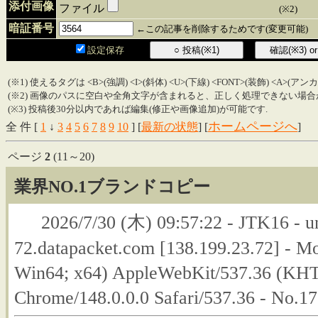
添付画像
ファイル
(※2)
暗証番号
←この記事を削除するためです(変更可能)
設定保存
(※1) 使えるタグは <B>(強調) <I>(斜体) <U>(下線) <FONT>(装飾) <A>(ア
(※2) 画像のパスに空白や全角文字が含まれると、正しく処理できない場合
(※3) 投稿後30分以内であれば編集(修正や画像追加)が可能です.
ホームページへ
全 件 [
1
↓
3
4
5
6
7
8
9
10
] [
最新の状態
] [
]
ページ
2
(11～20)
業界NO.1ブランドコピー
2026/7/30 (木) 09:57:22 - JTK16 - u
72.datapacket.com [138.199.23.72] - M
Win64; x64) AppleWebKit/537.36 (KHT
Chrome/148.0.0.0 Safari/537.36 - No.1