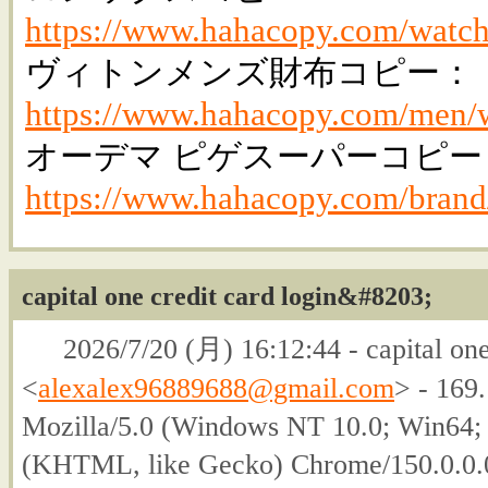
https://www.hahacopy.com/watch
ヴィトンメンズ財布コピー：
https://www.hahacopy.com/men/w
オーデマ ピゲスーパーコピー
https://www.hahacopy.com/brand
capital one credit card login&#8203;
2026/7/20 (月) 16:12:44 - capital one
<
alexalex96889688@gmail.com
> - 169
Mozilla/5.0 (Windows NT 10.0; Win64;
(KHTML, like Gecko) Chrome/150.0.0.0