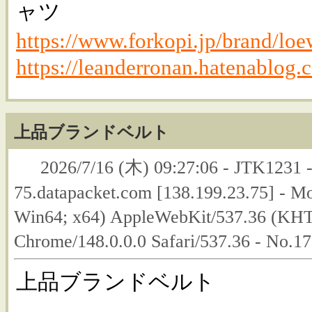
ャツ
https://www.forkopi.jp/brand/lo
https://leanderronan.hatenablog.
上品ブランドベルト
2026/7/16 (木) 09:27:06 - JTK1231 
75.datapacket.com [138.199.23.75] - M
Win64; x64) AppleWebKit/537.36 (KHT
Chrome/148.0.0.0 Safari/537.36 - No.1
上品ブランドベルト