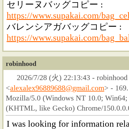
セリーヌバッグコピー :
https://www.supakai.com/bag_cel
バレンシアガバッグコピー :
https://www.supakai.com/bag_ba
robinhood
2026/7/28 (火) 22:13:43 - robinhood 
<
alexalex96889688@gmail.com
> - 169
Mozilla/5.0 (Windows NT 10.0; Win64;
(KHTML, like Gecko) Chrome/150.0.0.0
I was looking for information re