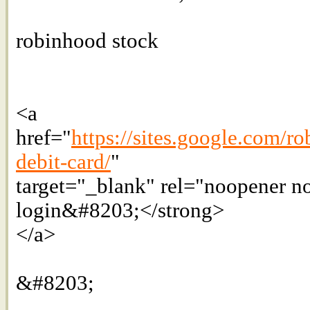
robinhood stock
<a
href="
https://sites.google.com/
debit-card/
"
target="_blank" rel="noopener n
login&#8203;</strong>
</a>
&#8203;