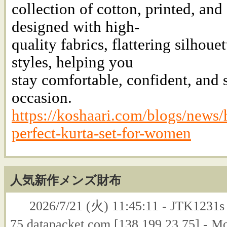
collection of cotton, printed, and
designed with high-
quality fabrics, flattering silhou
styles, helping you
stay comfortable, confident, and s
occasion.
https://koshaari.com/blogs/news/
perfect-kurta-set-for-women
人気新作メンズ財布
2026/7/21 (火) 11:45:11 - JTK1231s 
75.datapacket.com [138.199.23.75] - M