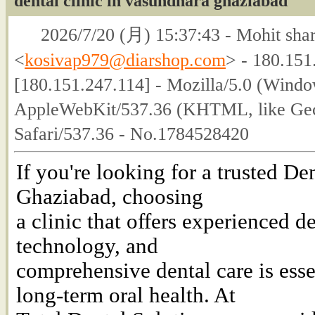
dental clinic in vasundhara ghaziabad
2026/7/20 (月) 15:37:43 - Mohit sha
<
kosivap979@diarshop.com
> - 180.151
[180.151.247.114] - Mozilla/5.0 (Wind
AppleWebKit/537.36 (KHTML, like Gec
Safari/537.36 - No.1784528420
If you're looking for a trusted De
Ghaziabad, choosing
a clinic that offers experienced d
technology, and
comprehensive dental care is esse
long-term oral health. At