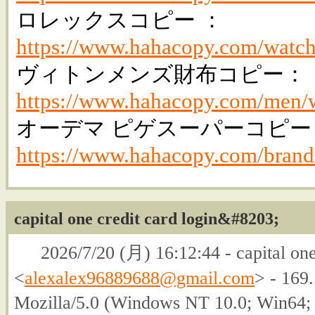
ロレックスコピー ：
https://www.hahacopy.com/watch
ヴィトンメンズ財布コピー：
https://www.hahacopy.com/men/w
オーデマ ピゲスーパーコピー
https://www.hahacopy.com/brand
capital one credit card login&#8203;
2026/7/20 (月) 16:12:44 - capital one
<
alexalex96889688@gmail.com
> - 169
Mozilla/5.0 (Windows NT 10.0; Win64;