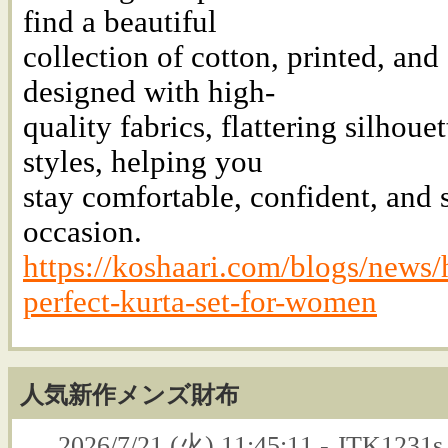
find a beautiful
collection of cotton, printed, and
designed with high-
quality fabrics, flattering silhou
styles, helping you
stay comfortable, confident, and s
occasion.
https://koshaari.com/blogs/news/
perfect-kurta-set-for-women
人気新作メンズ財布
2026/7/21 (火) 11:45:11 - JTK1231s 