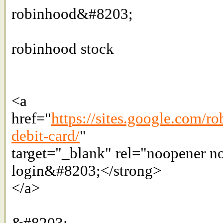
robinhood&#8203;
robinhood stock
<a
href="
https://sites.google.com/
debit-card/
"
target="_blank" rel="noopener n
login&#8203;</strong>
</a>
&#8203;