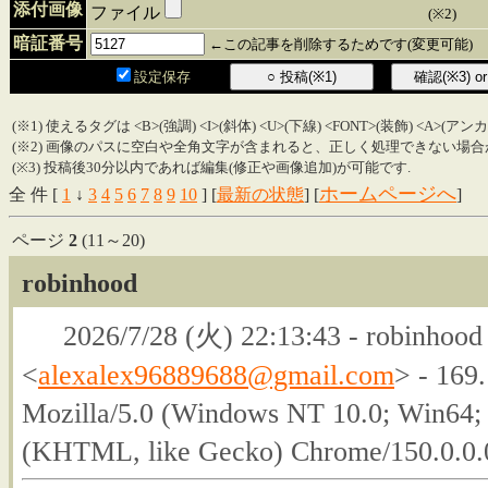
添付画像
ファイル
(※2)
暗証番号
←この記事を削除するためです(変更可能)
設定保存
(※1) 使えるタグは <B>(強調) <I>(斜体) <U>(下線) <FONT>(装飾) <A>(ア
(※2) 画像のパスに空白や全角文字が含まれると、正しく処理できない場合
(※3) 投稿後30分以内であれば編集(修正や画像追加)が可能です.
ホームページへ
全 件 [
1
↓
3
4
5
6
7
8
9
10
] [
最新の状態
] [
]
ページ
2
(11～20)
robinhood
2026/7/28 (火) 22:13:43 - robinhood 
<
alexalex96889688@gmail.com
> - 169
Mozilla/5.0 (Windows NT 10.0; Win64;
(KHTML, like Gecko) Chrome/150.0.0.0