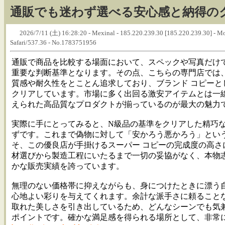
通販でも迷わず選べる安心感と納得の
2026/7/11 (土) 16:28:20 - Mexinal - 185.220.239.30 [185.220.239.30] - 
Safari/537.36 - No.1783751956
通販で商品を比較する場面において、スペックや写真だけ
重要な判断基準となります。その点、こちらの専門店では
質感や耐久性をとことん追求しており、ブランド コピーと
クリアしています。市場に多く出回る激安アイテムとは一
えられた高品質なプロダクトが揃っているのが最大の魅力
実際に手にとってみると、N級品の基準をクリアした精巧
ずです。これまで偽物に対して「安かろう悪かろう」とい
そ、この優良店が手掛けるスーパー コピーの完成度の高さ
材選びから製造工程にいたるまで一切の妥協がなく、本物
かな販売実績を誇っています。
無理のない価格帯に抑えながらも、身につけたときに漂う
心地よい彩りを与えてくれます。余計な派手さに頼ること
取れた美しさを引き出しているため、どんなシーンでも気
ポイントです。確かな満足感を得られる場所として、非常