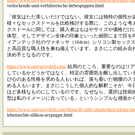
https://www.omysexydoll.com/164cm-Irontech-silikon-sex-doll-Va
verlockende-und-verfuhrerische-liebespuppen.html
「彼女はただ美しいだけではない。彼女には独特の個性が
様々なセックスドールを比較検討する際に、このような考
クスドールに関しては、購入者はもはやサイズや価格だけ
体型、そしてデザイン全体の印象といった細部にまで目を
イアンテック社のヴァネッサ（164cm）シリコン製セック
と高品質な職人技を兼ね備えています。まさにこの組み合
決め手となるのです。
https://www.omysexydoll.com/
結局のところ、重要なのはリア
しているかどうかではなく、特定の雰囲気を醸し出してい
び心のある性格を求める人もいれば、落ち着いた物腰のス
める人もいます。まさにこうした個人的な解釈こそが、今
ほど多様なものにしているのです。なぜなら、選択は技術
型は私のイメージに合っている」というシンプルな感覚か
https://www.omysexydoll.com/Shion-B-stille-sinnlichkeit-kleine-br
lebensechte-silikon-sexpuppe.html