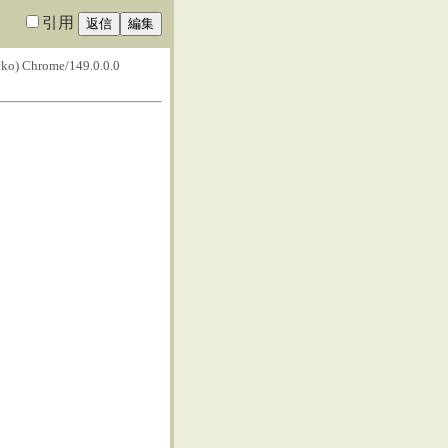
引用
cko) Chrome/149.0.0.0