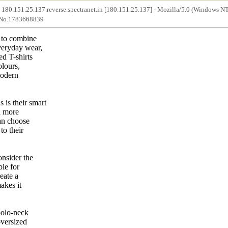
- 180.151.25.137.reverse.spectranet.in [180.151.25.137] - Mozilla/5.0 (Windows N
- No.1783668839
t to combine
veryday wear,
ed T-shirts
olours,
 modern
 is their smart
a more
an choose
to their
onsider the
ble for
eate a
akes it
polo-neck
oversized