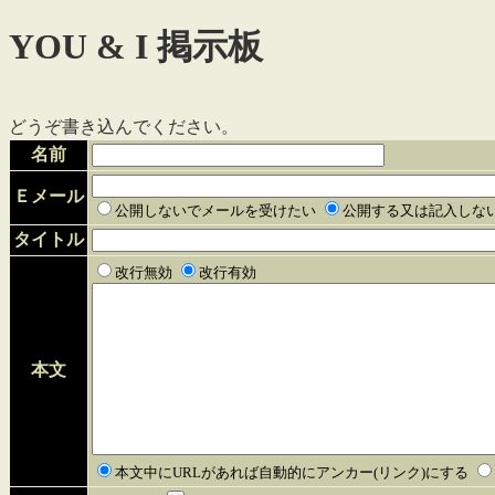
YOU & I 掲示板
どうぞ書き込んでください。
名前
Ｅメール
公開しないでメールを受けたい
公開する又は記入しな
タイトル
改行無効
改行有効
本文
本文中にURLがあれば自動的にアンカー(リンク)にする