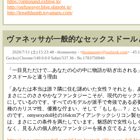
https://optionand.exblog.jp/
http://onfuseayer.blog.shinobi.jp/
http://lengthhumb.toyamaru.com/
ヴァネッサが一般的なセックスドール
2026/7/11 (土) 15:23:48 - thomasomy - <
thomasomy@outlook.com
> - 45.
Gecko) Chrome/149.0.0.0 Safari/537.36 - No.1783750940
「一目見ただけで…あなたの心の中に物語が紡ぎ出される
クスドールと違う理由
「あなたは本当は誰？隣に住む謎めいた女性？それとも、
まさにこのささやかなファンタジーこそが、現代のセック
にしているのです。すべてのモデルが派手で奇抜である必
種のカリスマ性、優雅な佇まい、そして「もしも…？」と
のです。omysexydoll社の164cmアイアンテックシリコ
は、まさにこの条件を満たしています。魅惑的で女性らし
なく、見る人の個人的なファンタジーを掻き立てるような