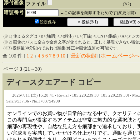
添付画像
ファイル
(※2)
暗証番号
←この記事を削除するためです(変更可能)
設定保存
(※1) 使えるタグは <B>(強調) <I>(斜体) <U>(下線) <FONT>(装飾) <A>(ア
(※2) 画像のパスに空白や全角文字が含まれると、正しく処理できない場合
(※3) 投稿後30分以内であれば編集(修正や画像追加)が可能です.
ホームページへ
全 100 件 [
1
2
↓
4
5
6
7
8
9
10
] [
最新の状態
] [
ページ
3
(21～30)
ディースクエアード コピー
2026/7/11 (土) 16:28:41 - Rovial - 185.220.239.30 [185.220.239.30] - Mo
Safari/537.36 - No.1783754900
オンラインでのお買い物が日常的になる中で、クオリティ
この専門店が提案するアイテムは非常に魅力的な選択肢と
細部の再現性や、自然な見え方を細部まで追求しており、
い完成度を実感していただける仕上がりです。通販を通じ
けられる利便性もあり、全国どこからでもスムーズにお気