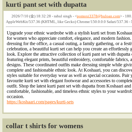
kurti pant set with dupatta
2026/7/10 (金) 18:32:28 - rahul singh - <
pomoxi3378@buloan.com
> - 180
AppleWebKit/537.36 (KHTML, like Gecko) Chrome/150.0.0.0 Safari/537.36 
Upgrade your ethnic wardrobe with a stylish kurti set from Koshaar
for women who appreciate comfort, elegance, and modern fashion.
dressing for the office, a casual outing, a family gathering, or a fest
celebration, a beautiful kurti set can help you create an effortlessly 
look. Explore the attractive collection of kurti pant set with dupatta
featuring elegant prints, beautiful embroidery, comfortable fabrics, 
designs. These coordinated outfits make dressing simple while givi
complete and fashionable ethnic look. At Koshaari, you can discove
styles suitable for everyday wear as well as special occasions. Pair 
favourite kurti set with elegant footwear and accessories to complet
outfit. Shop the latest kurti pant set with dupatta from Koshaari and
comfortable, fashionable, and timeless ethnic styles to your wardro
occasion.
https://koshaari.com/pages/kurti-sets
collar t shirts for womens