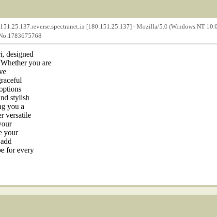
.151.25.137.reverse.spectranet.in [180.151.25.137] - Mozilla/5.0 (Windows NT 10.
- No.1783675768
i, designed
 Whether you are
ive
graceful
 options
and stylish
ng you a
r versatile
your
e your
 add
be for every