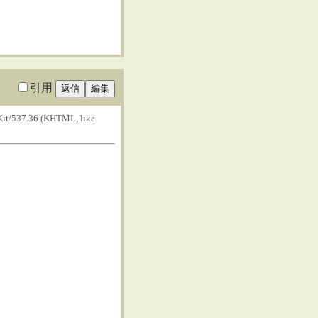
引用
bKit/537.36 (KHTML, like