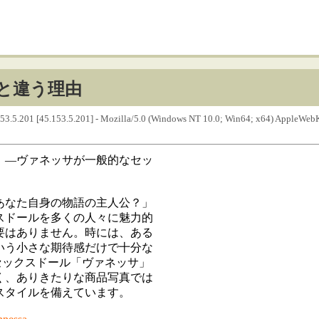
と違う理由
153.5.201 [45.153.5.201] - Mozilla/5.0 (Windows NT 10.0; Win64; x64) AppleWe
」―ヴァネッサが一般的なセッ
あなた自身の物語の主人公？」
スドールを多くの人々に魅力的
要はありません。時には、ある
いう小さな期待感だけで十分な
ン製セックスドール「ヴァネッサ」
く、ありきたりな商品写真では
スタイルを備えています。