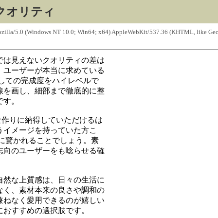
クオリティ
Mozilla/5.0 (Windows NT 10.0; Win64; x64) AppleWebKit/537.36 (KHTML, like Ge
では見えないクオリティの差は
、ユーザーが本当に求めている
しての完成度をハイレベルで
線を画し、細部まで徹底的に整
です。
な作りに納得していただけるは
うイメージを持っていた方こ
に驚かれることでしょう。素
志向のユーザーをも唸らせる確
自然な上質感は、日々の生活に
なく、素材本来の良さや調和の
兼ねなく愛用できるのが嬉しい
におすすめの選択肢です。