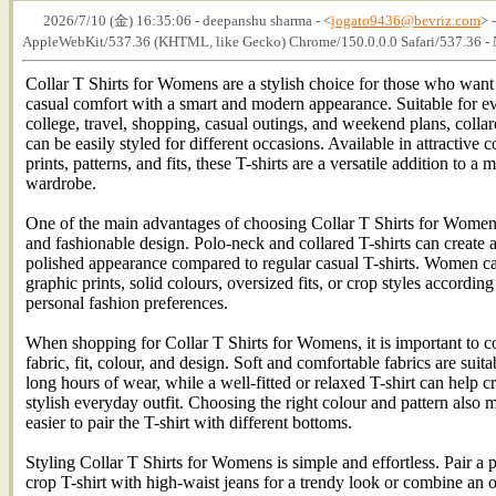
2026/7/10 (金) 16:35:06 - deepanshu sharma - <
jogato9436@bevriz.com
> 
AppleWebKit/537.36 (KHTML, like Gecko) Chrome/150.0.0.0 Safari/537.36 
Collar T Shirts for Womens are a stylish choice for those who wan
casual comfort with a smart and modern appearance. Suitable for e
college, travel, shopping, casual outings, and weekend plans, collar
can be easily styled for different occasions. Available in attractive c
prints, patterns, and fits, these T-shirts are a versatile addition to a
wardrobe.
One of the main advantages of choosing Collar T Shirts for Womens
and fashionable design. Polo-neck and collared T-shirts can create 
polished appearance compared to regular casual T-shirts. Women c
graphic prints, solid colours, oversized fits, or crop styles according 
personal fashion preferences.
When shopping for Collar T Shirts for Womens, it is important to c
fabric, fit, colour, and design. Soft and comfortable fabrics are suita
long hours of wear, while a well-fitted or relaxed T-shirt can help cr
stylish everyday outfit. Choosing the right colour and pattern also m
easier to pair the T-shirt with different bottoms.
Styling Collar T Shirts for Womens is simple and effortless. Pair a 
crop T-shirt with high-waist jeans for a trendy look or combine an 