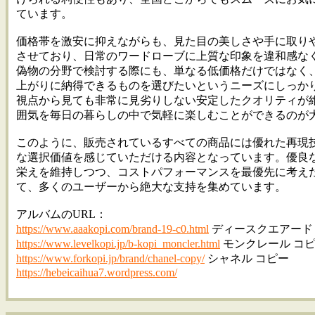
ています。
価格帯を激安に抑えながらも、見た目の美しさや手に取り
させており、日常のワードローブに上質な印象を違和感な
偽物の分野で検討する際にも、単なる低価格だけではなく
上がりに納得できるものを選びたいというニーズにしっか
視点から見ても非常に見劣りしない安定したクオリティが
囲気を毎日の暮らしの中で気軽に楽しむことができるのが
このように、販売されているすべての商品には優れた再現
な選択価値を感じていただける内容となっています。優良
栄えを維持しつつ、コストパフォーマンスを最優先に考え
て、多くのユーザーから絶大な支持を集めています。
アルバムのURL：
https://www.aaakopi.com/brand-19-c0.html
ディースクエアード
https://www.levelkopi.jp/b-kopi_moncler.html
モンクレール コピ
https://www.forkopi.jp/brand/chanel-copy/
シャネル コピー
https://hebeicaihua7.wordpress.com/