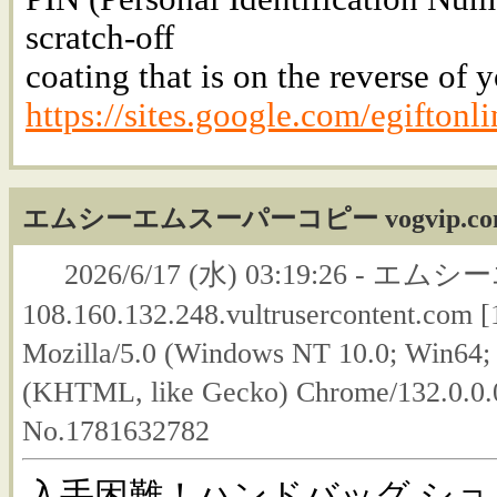
scratch-off
coating that is on the reverse of y
https://sites.google.com/egifton
エムシーエムスーパーコピー vogvip.co
2026/6/17 (水) 03:19:26 - エ
108.160.132.248.vultrusercontent.com [
Mozilla/5.0 (Windows NT 10.0; Win64;
(KHTML, like Gecko) Chrome/132.0.0.0
No.1781632782
入手困難！ハンドバッグ ショ