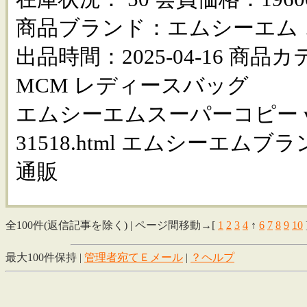
商品ブランド：エムシーエム 
出品時間：2025-04-16 商
MCM レディースバッグ
エムシーエムスーパーコピー vogvi
31518.html エムシーエムブ
通販
全100件(返信記事を除く) | ページ間移動→[
1
2
3
4
↑
6
7
8
9
10
最大100件保持 |
管理者宛てＥメール
|
？ヘルプ