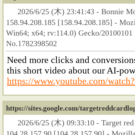
2026/6/25 (木) 23:41:43 - Bonnie Mo
158.94.208.185 [158.94.208.185] - Moz
Win64; x64; rv:114.0) Gecko/20100101 F
No.1782398502
Need more clicks and conversion
this short video about our AI-powe
https://www.youtube.com/wat
https://sites.google.com/targetreddcardlo
2026/6/25 (木) 09:33:10 - Target red 
104.28.157.90 [104.28.157.90] - Mozil