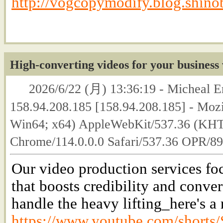
http://vogcopymodify.blog.shinob
High-converting videos for your business
2026/6/22 (月) 13:36:19 - Micheal Erl
158.94.208.185 [158.94.208.185] - Moz
Win64; x64) AppleWebKit/537.36 (KHT
Chrome/114.0.0.0 Safari/537.36 OPR/8
Our video production services fo
that boosts credibility and conve
handle the heavy lifting_here's a
https://www.youtube.com/short