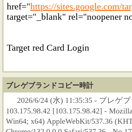
href="
https://sites.google.com/t
target="_blank" rel="noopener n
Target red Card Login
ブレゲブランドコピー時計
2026/6/24 (水) 11:35:35 -
103.175.98.42 [103.175.98.42] - Mozill
Win64; x64) AppleWebKit/537.36 (KHT
Chrome/132.0.0.0 Safari/537.36 - No.1