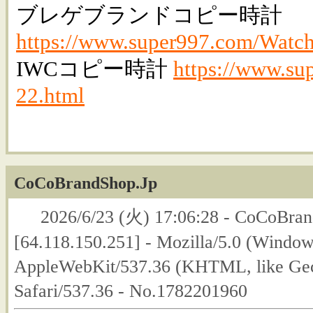
ブレゲブランドコピー時計
https://www.super997.com/Watch
IWCコピー時計
https://www.su
22.html
CoCoBrandShop.Jp
2026/6/23 (火) 17:06:28 - CoCoBran
[64.118.150.251] - Mozilla/5.0 (Windo
AppleWebKit/537.36 (KHTML, like Gec
Safari/537.36 - No.1782201960