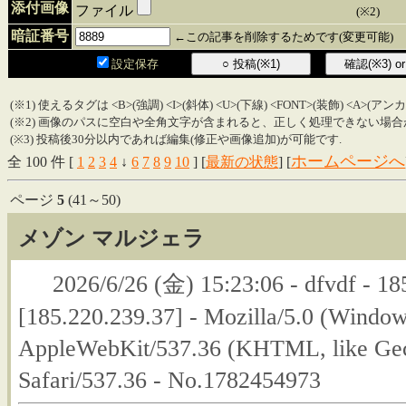
添付画像
ファイル
(※2)
暗証番号
←この記事を削除するためです(変更可能)
設定保存
(※1) 使えるタグは <B>(強調) <I>(斜体) <U>(下線) <FONT>(装飾) <A>(ア
(※2) 画像のパスに空白や全角文字が含まれると、正しく処理できない場合
(※3) 投稿後30分以内であれば編集(修正や画像追加)が可能です.
ホームページへ
全 100 件 [
1
2
3
4
↓
6
7
8
9
10
] [
最新の状態
] [
ページ
5
(41～50)
メゾン マルジェラ
2026/6/26 (金) 15:23:06 - dfvdf - 18
[185.220.239.37] - Mozilla/5.0 (Windo
AppleWebKit/537.36 (KHTML, like Gec
Safari/537.36 - No.1782454973