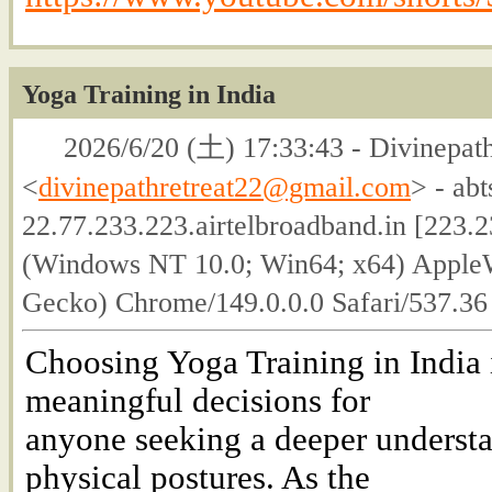
Yoga Training in India
2026/6/20 (土) 17:33:43 - Divinepath
<
divinepathretreat22@gmail.com
> - ab
22.77.233.223.airtelbroadband.in [223.2
(Windows NT 10.0; Win64; x64) Apple
Gecko) Chrome/149.0.0.0 Safari/537.3
Choosing Yoga Training in India 
meaningful decisions for
anyone seeking a deeper underst
physical postures. As the